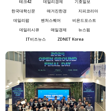
테크42
데일리경제
기호일보
한국대학신문
매거진한경
지피코리아
데일리팝
벤처스퀘어
비욘드포스트
데일리시큐
매일경제
뉴스핌
IT비즈뉴스
ZDNET Korea