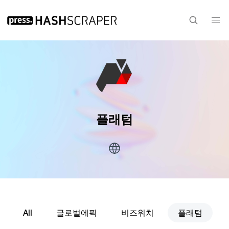
플래텀
All
글로벌에픽
비즈워치
플래텀